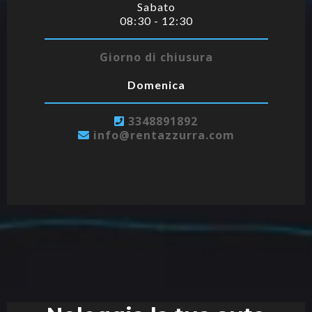
Sabato
08:30 - 12:30
Giorno di chiusura
Domenica
3
348891892
info@rentazzurra.com